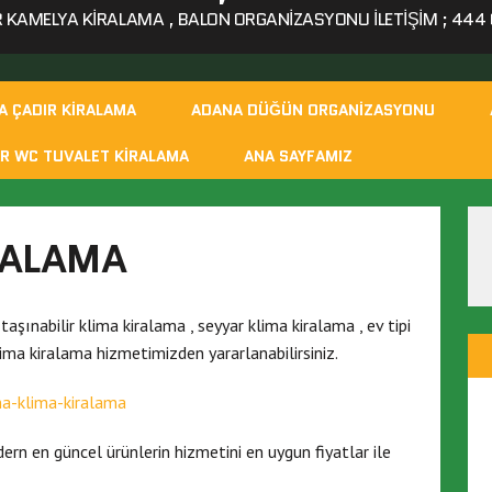
KAMELYA KIRALAMA , BALON ORGANIZASYONU ILETIŞIM ; 444 0
A ÇADIR KIRALAMA
ADANA DÜĞÜN ORGANIZASYONU
R WC TUVALET KIRALAMA
ANA SAYFAMIZ
RALAMA
aşınabilir klima kiralama , seyyar klima kiralama , ev tipi
lima kiralama hizmetimizden yararlanabilirsiniz.
rn en güncel ürünlerin hizmetini en uygun fiyatlar ile