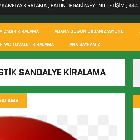
KAMELYA KIRALAMA , BALON ORGANIZASYONU ILETIŞIM ; 444 0
A ÇADIR KIRALAMA
ADANA DÜĞÜN ORGANIZASYONU
R WC TUVALET KIRALAMA
ANA SAYFAMIZ
STIK SANDALYE KIRALAMA
IRALAMA